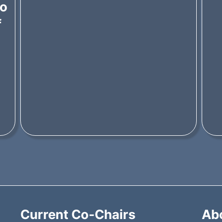
to
f
Current Co-Chairs
Ab