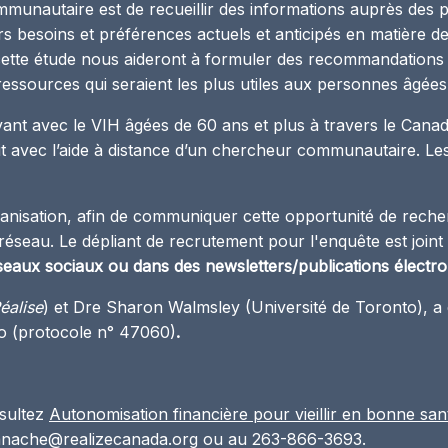
mmunautaire est de recueillir des informations auprès des p
s besoins et préférences actuels et anticipés en matière de
e cette étude nous aideront à formuler des recommandation
e ressources qui seraient les plus utiles aux personnes âgée
ant avec le VIH âgées de 60 ans et plus à travers le Canada.
it avec l’aide à distance d’un chercheur communautaire. Les
anisation, afin de communiquer cette opportunité de rech
seau. Le dépliant de recrutement pour l'enquête est joint
réseaux sociaux ou dans des newsletters/publications électro
éalise
) et Dre Sharon Walmsley (Université de Toronto), a 
to (protocole n° 47060)
.
nsultez
Autonomisation financière pour vieillir en bonne san
nache@realizecanada.org
ou au 263-866-3693.