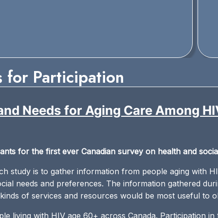
 for Participation
nd Needs for Aging Care Among HIV
nts for the first ever Canadian survey on health and socia
h study is to gather information from people aging with H
ocial needs and preferences. The information gathered duri
nds of services and resources would be most useful to old
ple living with HIV age 60+ across Canada. Participation in